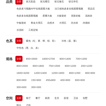
品类
全部
状元彩晶
状元曜石
状元臻石
状元华石
色多多污视频APP在线观看大板
法兰绒色多多在线观看视频
双品石
色多多在线观看视频
星耀大板
大板瓷砖
亲肤岩板
花岗岩
中板瓷砖
青金大理石
自然木
大理石
仿古砖
内墙砖
水泥砖
工程定制
色系
全部
暖色（红、黄、橙、棕、彩）
冷色（蓝、紫）
中性色（黑、白、灰）
规格
全部
800×2600
1600×2700
800×1400
700×1300
800×2000
900×1800
750×1500
600×1200
200×1200
1600×3200
1200×2400
1200×1800
800×1350
900×900
800×800
150×900
450x900
400×800
600×600
300×600
300×300
空间
全部
客厅
餐厅
厨房
玄关
卧室
卫浴
别墅
阳台
户外