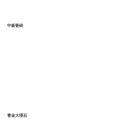
中板瓷砖
青金大理石