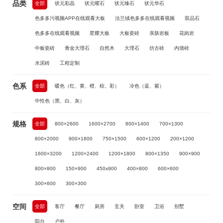
品类
全部
状元彩晶
状元曜石
状元臻石
状元华石
色多多污视频APP在线观看大板
法兰绒色多多在线观看视频
双品石
色多多在线观看视频
星耀大板
大板瓷砖
亲肤岩板
花岗岩
中板瓷砖
青金大理石
自然木
大理石
仿古砖
内墙砖
水泥砖
工程定制
色系
全部
暖色（红、黄、橙、棕、彩）
冷色（蓝、紫）
中性色（黑、白、灰）
规格
全部
800×2600
1600×2700
800×1400
700×1300
800×2000
900×1800
750×1500
600×1200
200×1200
1600×3200
1200×2400
1200×1800
800×1350
900×900
800×800
150×900
450x900
400×800
600×600
300×600
300×300
空间
全部
客厅
餐厅
厨房
玄关
卧室
卫浴
别墅
阳台
户外