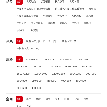
品类
全部
状元彩晶
状元曜石
状元臻石
状元华石
色多多污视频APP在线观看大板
法兰绒色多多在线观看视频
双品石
色多多在线观看视频
星耀大板
大板瓷砖
亲肤岩板
花岗岩
中板瓷砖
青金大理石
自然木
大理石
仿古砖
内墙砖
水泥砖
工程定制
色系
全部
暖色（红、黄、橙、棕、彩）
冷色（蓝、紫）
中性色（黑、白、灰）
规格
全部
800×2600
1600×2700
800×1400
700×1300
800×2000
900×1800
750×1500
600×1200
200×1200
1600×3200
1200×2400
1200×1800
800×1350
900×900
800×800
150×900
450x900
400×800
600×600
300×600
300×300
空间
全部
客厅
餐厅
厨房
玄关
卧室
卫浴
别墅
阳台
户外