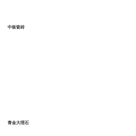
中板瓷砖
青金大理石